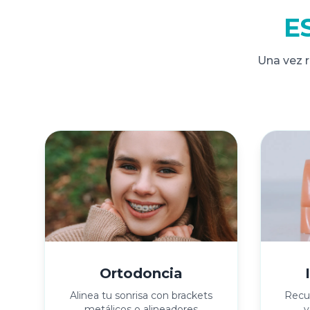
E
Una vez r
Ortodoncia
Alinea tu sonrisa con brackets
Recup
metálicos o alineadores
y