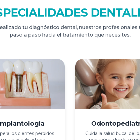
SPECIALIDADES DENTAL
ealizado tu diagnóstico dental, nuestros profesionales 
paso a paso hacia el tratamiento que necesites.
Implantología
Odontopediatr
era los dientes perdidos
Cuida la salud bucal de l
 su funcionalidad con
pequeños, desde su pr