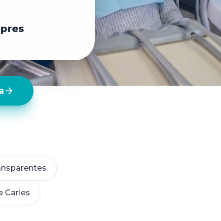
apres
a
ansparentes
e Caries