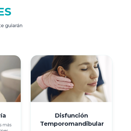
ES
te guiarán
ía
Disfunción
Temporomandibular
os más
imer