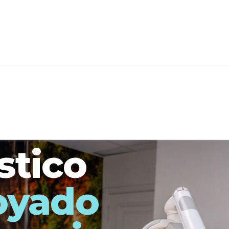
stico
oyado