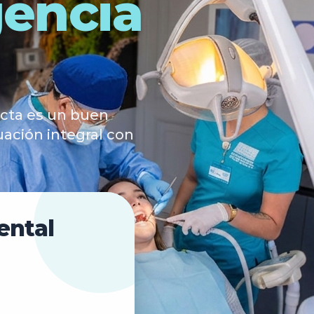
gencia
ecta es un buen
ación integral con
ental